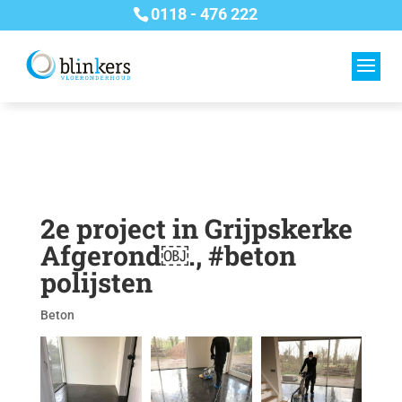
0118 - 476 222
2e project in Grijpskerke
Afgerond￼., #beton
polijsten
Beton