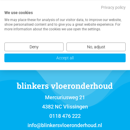
Privacy policy
We use cookies
We may place these for analysis of our visitor data, to improve our website,
NEEM CONTACT MET ONS OP VOOR EEN
show personalised content and to give you a great website experience. For
VRIJBLIJVENDE OFFERTE
more information about the cookies we use open the settings.
Deny
No, adjust
Accept all
blinkers vloeronderhoud
Mercuriusweg 21
4382 NC Vlissingen
0118 476 222
info@blinkersvloeronderhoud.nl