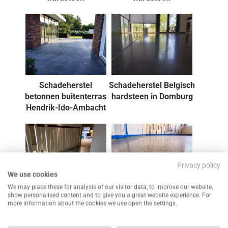
Schadeherstel
Schadeherstel Belgisch
betonnen buitenterras
hardsteen in Domburg
Hendrik-Ido-Ambacht
Privacy policy
We use cookies
We may place these for analysis of our visitor data, to improve our website,
JURA GREY in België
Betonvloer opgeknapt
show personalised content and to give you a great website experience. For
more information about the cookies we use open the settings.
afgewerkt naar een
(vlak geschuurd &
gezoete uitstraling
gepolijst)