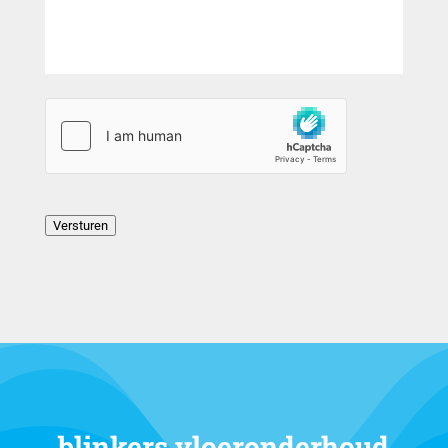
*
Versturen
blinkers vloeronderhoud