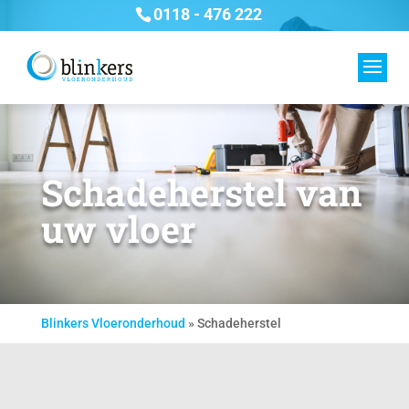
0118 - 476 222
Schadeherstel van
uw vloer
Blinkers Vloeronderhoud
»
Schadeherstel