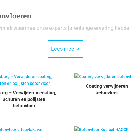
onvloeren
chniek waarmee onze experts jarenlange ervaring hebbe
Lees meer >
Coating verwijderen
betonvloer
urg – Verwijderen coating,
schuren en polijsten
betonvloer