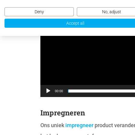
Deny
No, adjust
Accept all
00:00
Impregneren
Ons uniek
impregneer
product verander