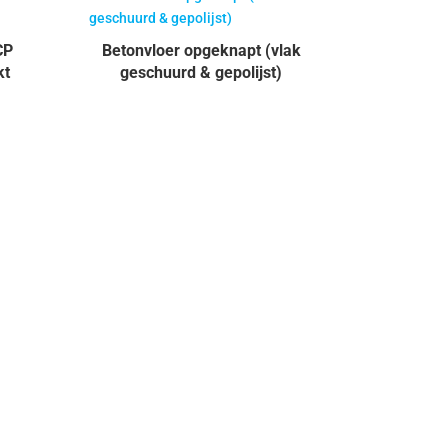
CP
Betonvloer opgeknapt (vlak
kt
geschuurd & gepolijst)