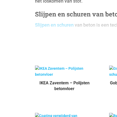
het loskomen van stof.
Slijpen en schuren van bet
Slijpen en schuren
van beton is een te
IKEA Zaventem – Polijsten
Gob
betonvloer