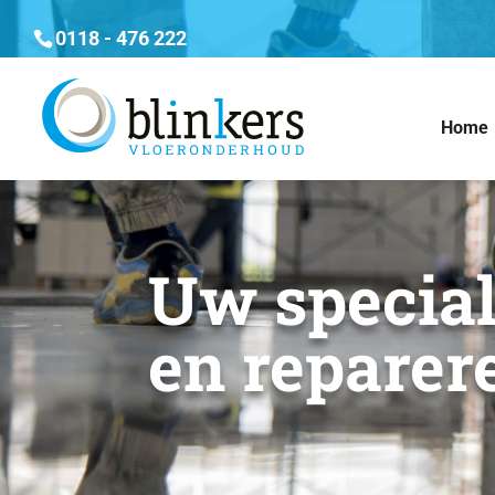
0118 - 476 222
Home
Uw speciali
en reparer