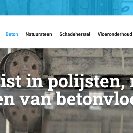
Beton
Natuursteen
Schadeherstel
Vloeronderhoud
st in polijsten, 
en van betonvlo