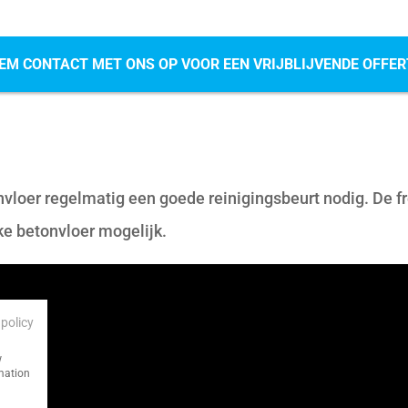
EM CONTACT MET ONS OP VOOR EEN VRIJBLIJVENDE OFFER
nvloer regelmatig een goede reinigingsbeurt nodig. De fr
ke betonvloer mogelijk.
 policy
w
rmation