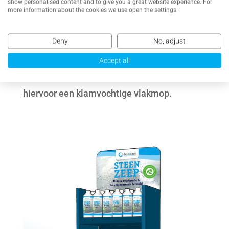
show personalised content and to give you a great website experience. For
Dosering voor het wekelijkse moppen van
more information about the cookies we use open the settings.
uw natuurstenen vloer:
Deny
No, adjust
Voor normaal gebruik is 50ml steenzeep op
Accept all
5 liter koud water voldoende. U gebruikt
hiervoor een klamvochtige vlakmop.