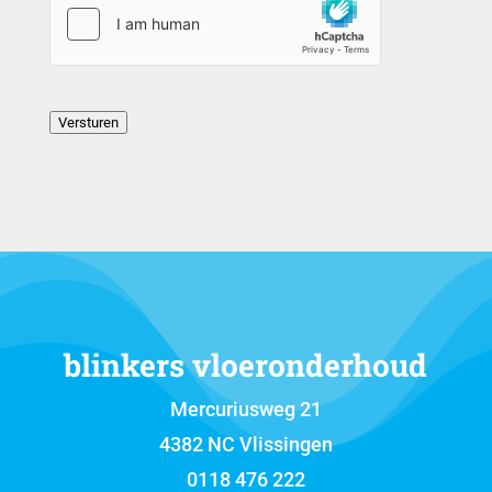
Versturen
blinkers vloeronderhoud
Mercuriusweg 21
4382 NC Vlissingen
0118 476 222