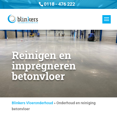
0118 - 476 222
Reinigen en
impregneren
betonvloer
Blinkers Vloeronderhoud
»
Onderhoud en reiniging
betonvloer