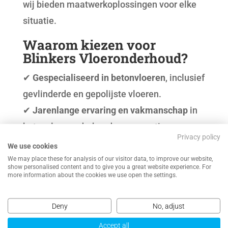
wij bieden maatwerkoplossingen voor elke
situatie.
Waarom kiezen voor
Blinkers Vloeronderhoud?
✔
Gespecialiseerd in betonvloeren
, inclusief
gevlinderde en gepolijste vloeren.
✔
Jarenlange ervaring en vakmanschap
in
betonvloer onderhoud en renovatie.
Privacy policy
✔
Gebruik van hoogwaardige producten en
We use cookies
technieken
voor de beste resultaten.
We may place these for analysis of our visitor data, to improve our website,
show personalised content and to give you a great website experience. For
✔
Betrouwbare service
en vrijblijvend
more information about the cookies we use open the settings.
advies op maat.
Deny
No, adjust
✔
Scherpe prijzen
, inclusief
beton polijsten
prijs per m2
en
betonvloer impregneren
Accept all