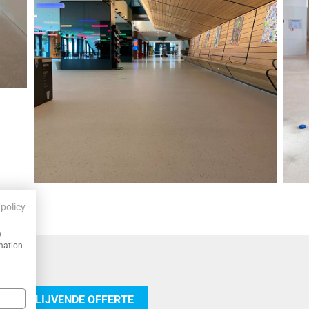
r
 policy
w
rmation
 VRIJBLIJVENDE OFFERTE