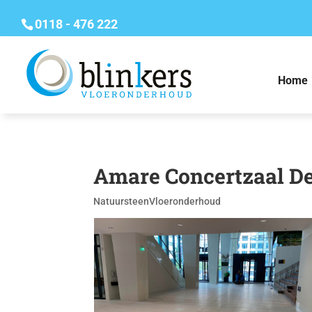
0118 - 476 222
Home
Amare Concertzaal De
Natuursteen
Vloeronderhoud