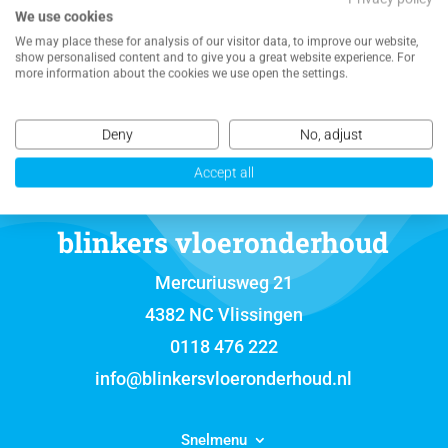
We use cookies
NEEM CONTACT MET ONS OP VOOR EEN
We may place these for analysis of our visitor data, to improve our website,
VRIJBLIJVENDE OFFERTE
show personalised content and to give you a great website experience. For
more information about the cookies we use open the settings.
Deny
No, adjust
Accept all
blinkers vloeronderhoud
Mercuriusweg 21
4382 NC Vlissingen
0118 476 222
info@blinkersvloeronderhoud.nl
Snelmenu