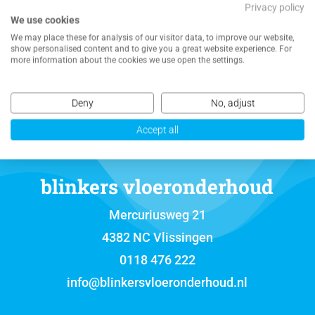
Privacy policy
We use cookies
NEEM CONTACT MET ONS OP VOOR EEN
We may place these for analysis of our visitor data, to improve our website,
VRIJBLIJVENDE OFFERTE
show personalised content and to give you a great website experience. For
more information about the cookies we use open the settings.
Deny
No, adjust
Accept all
blinkers vloeronderhoud
Mercuriusweg 21
4382 NC Vlissingen
0118 476 222
info@blinkersvloeronderhoud.nl