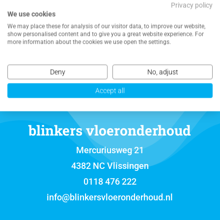
Privacy policy
We use cookies
NEEM CONTACT MET ONS OP VOOR EEN
We may place these for analysis of our visitor data, to improve our website,
VRIJBLIJVENDE OFFERTE
show personalised content and to give you a great website experience. For
more information about the cookies we use open the settings.
Deny
No, adjust
Accept all
blinkers vloeronderhoud
Mercuriusweg 21
4382 NC Vlissingen
0118 476 222
info@blinkersvloeronderhoud.nl