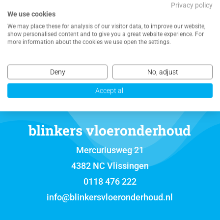
Privacy policy
We use cookies
NEEM CONTACT MET ONS OP VOOR EEN
We may place these for analysis of our visitor data, to improve our website,
VRIJBLIJVENDE OFFERTE
show personalised content and to give you a great website experience. For
more information about the cookies we use open the settings.
Deny
No, adjust
Accept all
blinkers vloeronderhoud
Mercuriusweg 21
4382 NC Vlissingen
0118 476 222
info@blinkersvloeronderhoud.nl