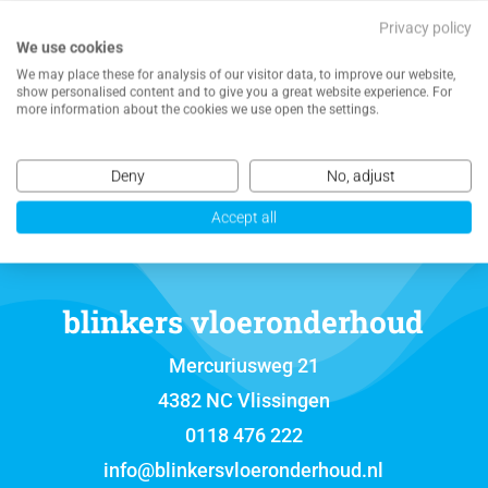
Privacy policy
We use cookies
We may place these for analysis of our visitor data, to improve our website,
NEEM CONTACT MET ONS OP VOOR EEN
show personalised content and to give you a great website experience. For
VRIJBLIJVENDE OFFERTE
more information about the cookies we use open the settings.
Deny
No, adjust
Accept all
blinkers vloeronderhoud
Mercuriusweg 21
4382 NC Vlissingen
0118 476 222
info@blinkersvloeronderhoud.nl