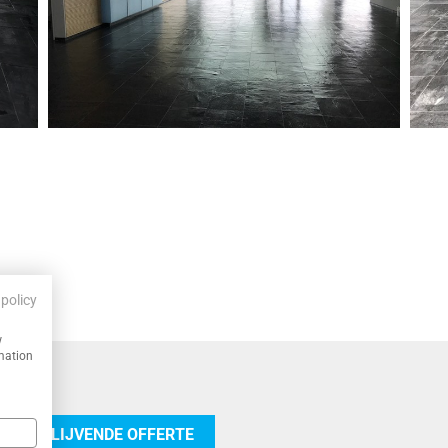
 policy
w
rmation
 VRIJBLIJVENDE OFFERTE