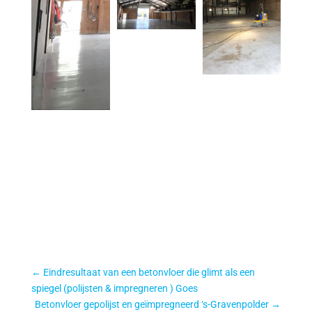
←
Eindresultaat van een betonvloer die glimt als een
spiegel (polijsten & impregneren ) Goes
Betonvloer gepolijst en geïmpregneerd ‘s-Gravenpolder
→