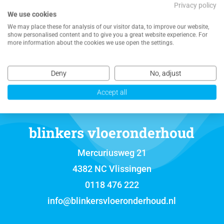
Privacy policy
We use cookies
NEEM CONTACT MET ONS OP VOOR EEN
We may place these for analysis of our visitor data, to improve our website,
VRIJBLIJVENDE OFFERTE
show personalised content and to give you a great website experience. For
more information about the cookies we use open the settings.
Deny
No, adjust
Accept all
blinkers vloeronderhoud
Mercuriusweg 21
4382 NC Vlissingen
0118 476 222
info@blinkersvloeronderhoud.nl