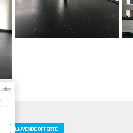
 policy
w
rmation
 VRIJBLIJVENDE OFFERTE