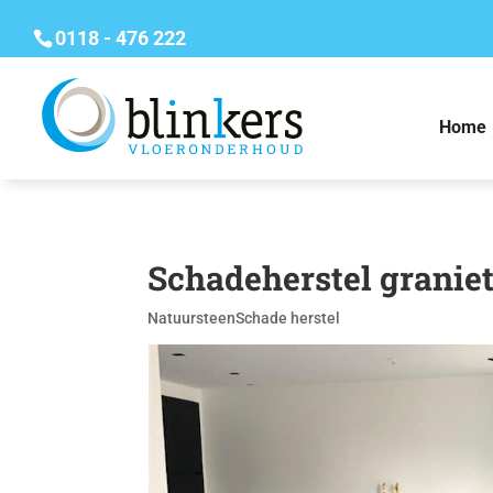
0118 - 476 222
Home
Schadeherstel granie
Natuursteen
Schade herstel