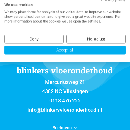
We use cookies
NEEM CONTACT MET ONS OP VOOR EEN
We may place these for analysis of our visitor data, to improve our website,
VRIJBLIJVENDE OFFERTE
show personalised content and to give you a great website experience. For
more information about the cookies we use open the settings.
Deny
No, adjust
Accept all
blinkers vloeronderhoud
Mercuriusweg 21
4382 NC Vlissingen
0118 476 222
info@blinkersvloeronderhoud.nl
Snelmenu