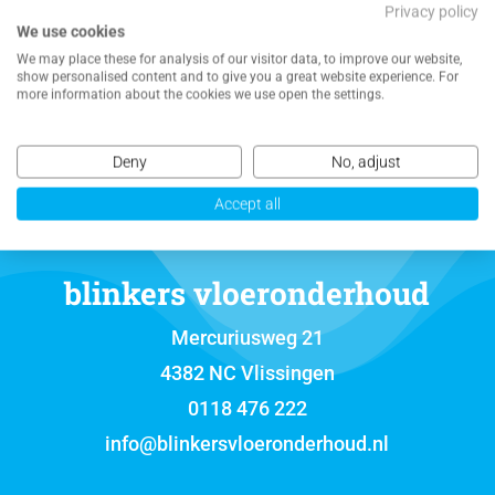
Privacy policy
We use cookies
NEEM CONTACT MET ONS OP VOOR EEN
We may place these for analysis of our visitor data, to improve our website,
VRIJBLIJVENDE OFFERTE
show personalised content and to give you a great website experience. For
more information about the cookies we use open the settings.
Deny
No, adjust
Accept all
blinkers vloeronderhoud
Mercuriusweg 21
4382 NC Vlissingen
0118 476 222
info@blinkersvloeronderhoud.nl