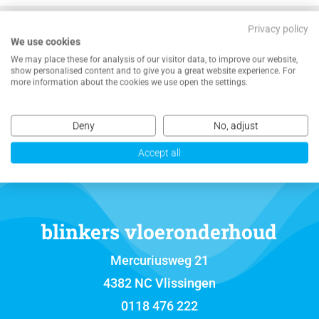
Privacy policy
We use cookies
We may place these for analysis of our visitor data, to improve our website,
show personalised content and to give you a great website experience. For
NEEM CONTACT MET ONS OP VOOR EEN
more information about the cookies we use open the settings.
VRIJBLIJVENDE OFFERTE
Deny
No, adjust
Accept all
blinkers vloeronderhoud
Mercuriusweg 21
4382 NC Vlissingen
0118 476 222