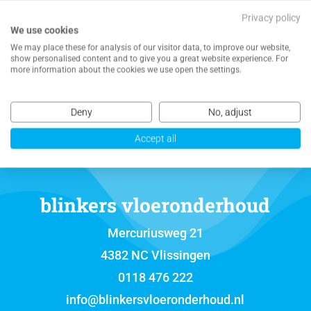
Privacy policy
We use cookies
We may place these for analysis of our visitor data, to improve our website,
NEEM CONTACT MET ONS OP VOOR EEN
show personalised content and to give you a great website experience. For
VRIJBLIJVENDE OFFERTE
more information about the cookies we use open the settings.
Deny
No, adjust
Accept all
blinkers vloeronderhoud
Mercuriusweg 21
4382 NC Vlissingen
0118 476 222
info@blinkersvloeronderhoud.nl