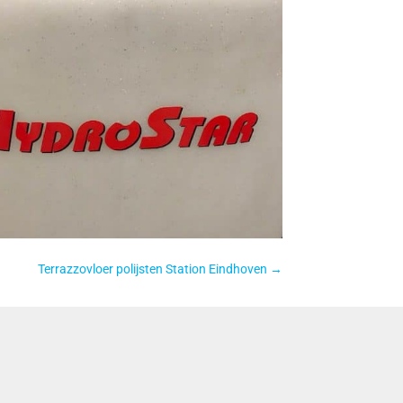
Terrazzovloer polijsten Station Eindhoven
→