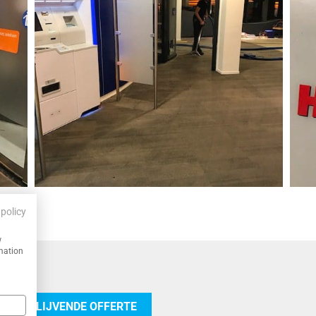
 policy
w
rmation
 VRIJBLIJVENDE OFFERTE