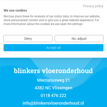
Privacy policy
We use cookies
We may place these for analysis of our visitor data, to improve our website,
NEEM CONTACT MET ONS OP VOOR EEN
show personalised content and to give you a great website experience. For
VRIJBLIJVENDE OFFERTE
more information about the cookies we use open the settings.
Deny
No, adjust
Accept all
blinkers vloeronderhoud
Mercuriusweg 21
4382 NC Vlissingen
0118 476 222
info@blinkersvloeronderhoud.nl