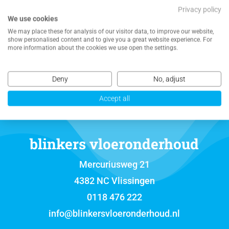
Privacy policy
We use cookies
NEEM CONTACT MET ONS OP VOOR EEN
We may place these for analysis of our visitor data, to improve our website,
show personalised content and to give you a great website experience. For
VRIJBLIJVENDE OFFERTE
more information about the cookies we use open the settings.
Deny
No, adjust
Accept all
blinkers vloeronderhoud
Mercuriusweg 21
4382 NC Vlissingen
0118 476 222
info@blinkersvloeronderhoud.nl