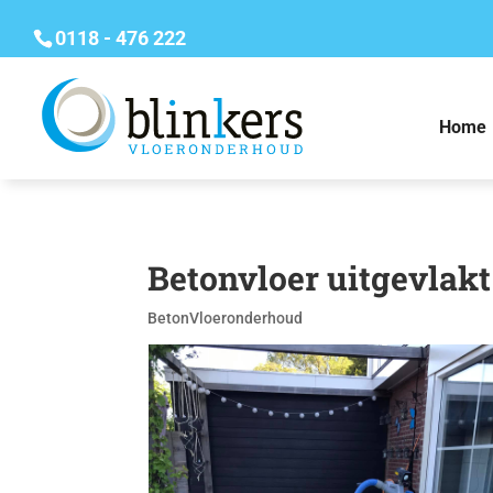
0118 - 476 222
Home
Betonvloer uitgevlak
Beton
Vloeronderhoud