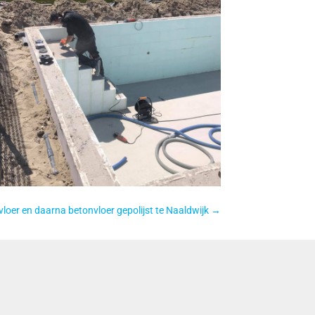
loer en daarna betonvloer gepolijst te Naaldwijk
→