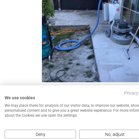
←
Betonvloer Koelcel HACCP Certificatie klaargem
Privacy
We use cookies
We may place these for analysis of our visitor data, to improve our website, sho
personalised content and to give you a great website experience. For more info
about the cookies we use open the settings.
Deny
No, adjust
NEEM CONTACT MET ONS OP VOOR EEN