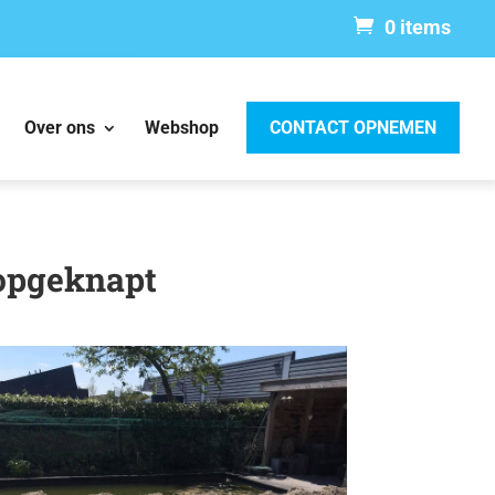
0 items
Over ons
Webshop
CONTACT OPNEMEN
 opgeknapt