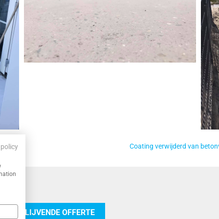
aakt
Coating verwijderd van betonv
 policy
w
rmation
 VRIJBLIJVENDE OFFERTE