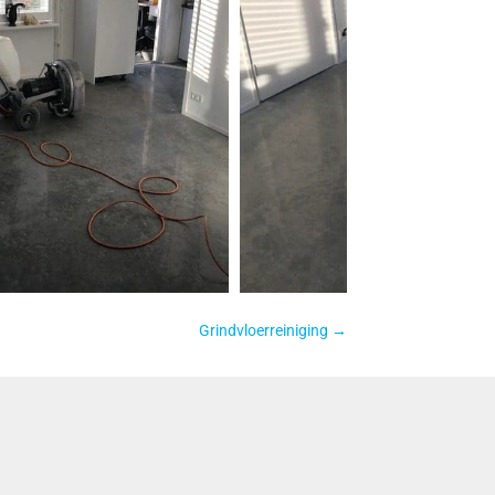
Grindvloerreiniging
→