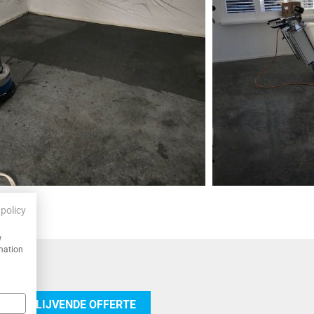
 policy
w
rmation
 VRIJBLIJVENDE OFFERTE