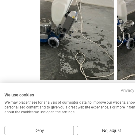
←
Betonvloer schuren en polijsten IKEA
Privacy
We use cookies
We may place these for analysis of our visitor data, to improve our website, sho
personalised content and to give you a great website experience. For more info
about the cookies we use open the settings.
Deny
No, adjust
NEEM CONTACT MET ONS OP VOOR EEN